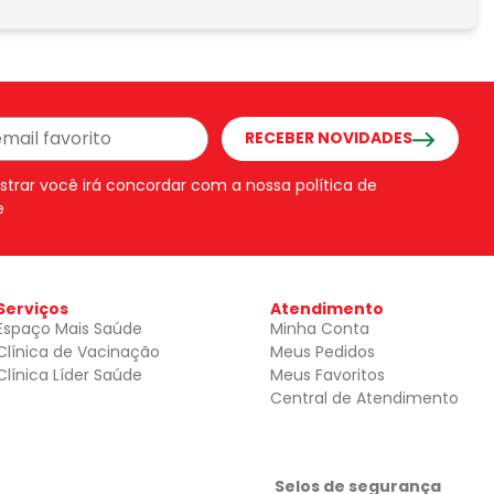
RECEBER NOVIDADES
strar você irá concordar com a nossa política de
e
Serviços
Atendimento
Espaço Mais Saúde
Minha Conta
Clínica de Vacinação
Meus Pedidos
Clínica Líder Saúde
Meus Favoritos
Central de Atendimento
Selos de segurança