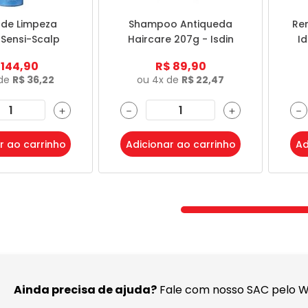
de Limpeza
Shampoo Antiqueda
Re
Sensi-Scalp
Haircare 207g - Isdin
I
l - Vichy
144
,
90
R$
89
,
90
 de
R$
36
,
22
ou
4
x de
R$
22
,
47
＋
－
＋
－
r ao carrinho
Adicionar ao carrinho
Ad
Ainda precisa de ajuda?
Fale com nosso SAC pelo 