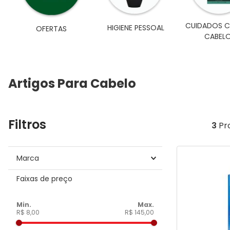
9
º
sabonete facial
CUIDADOS 
HIGIENE PESSOAL
OFERTAS
10
º
bepantol
CABEL
Artigos Para Cabelo
Filtros
3
Pr
Marca
Loreal
Faixas de preço
ISDIN
Ideal Cosmeticos
R$ 8,00
R$ 145,00