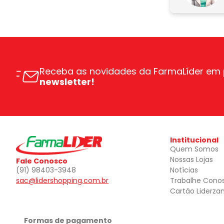
Receba as novidades da FarmaLíder em 
newsletter!
Institucional
Quem Somos
Nossas Lojas
Fale Conosco
(91) 98403-3948
Notícias
sac@lidershopping.com.br
Trabalhe Cono
Cartão Liderza
Formas de pagamento