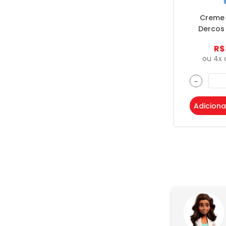
Creme 
Dercos 
300m
R$
ou
4
x
－
Adiciona