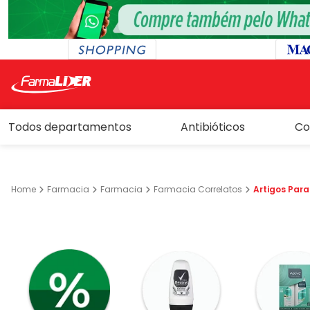
TERMOS MAIS BUSCADO
Todos departamentos
Antibióticos
Co
1
º
protetor solar
2
º
fralda
3
º
cerave
Farmacia
Farmacia
Farmacia Correlatos
Artigos Par
4
º
desodorante
5
º
fitomelito
6
º
naprix
7
º
sorine
8
º
hidratante