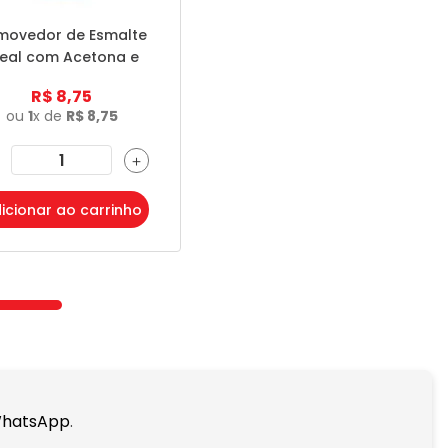
movedor de Esmalte
deal com Acetona e
Silicone - 100ml
R$
8
,
75
ou
1
x de
R$
8
,
75
＋
icionar ao carrinho
WhatsApp
.