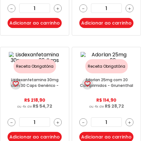
－
＋
－
＋
Adicionar ao carrinho
Adicionar ao carrinho
Receita Obrigatória
Receita Obrigatória
Lisdexanfetamina 30mg
Adorlan 25mg com 20
com 30 Caps Genérico -
Comprimidos - Grunenthal
Eurofarma
R$
218
,
90
R$
114
,
90
R$
54
,
72
R$
28
,
72
ou
4
x de
ou
4
x de
－
＋
－
＋
Adicionar ao carrinho
Adicionar ao carrinho