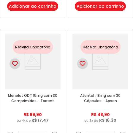
Adicionar ao carrinho
Adicionar ao carrinho
Receita Obrigatória
Receita Obrigatória
Menelat ODT 15mg com 30
Atentah 18mg com 30
Comprimidos - Torrent
Cápsulas - Apsen
R$
69
,
90
R$
48
,
90
R$
17
,
47
R$
16
,
30
ou
4
x de
ou
3
x de