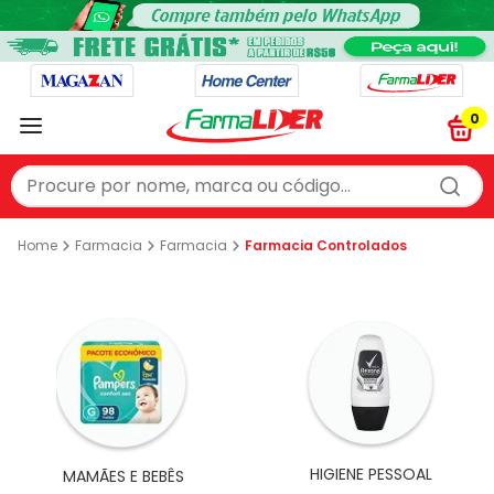
0
Procure por nome, marca ou código...
TERMOS MAIS BUSCADOS
Farmacia
Farmacia
Farmacia Controlados
1
º
protetor solar
2
º
fralda
3
º
vitamina
4
º
desodorante
5
º
cerave
6
º
naprix
HIGIENE PESSOAL
MAMÃES E BEBÊS