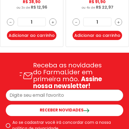
R$
38
,
90
R$
91
,
90
R$
12
,
96
R$
22
,
97
ou
3
x de
ou
4
x de
－
＋
－
＋
Adicionar ao carrinho
Adicionar ao carrinho
Receba as novidades
do FarmaLíder em
primeira mão.
Assine
nossa newsletter!
RECEBER NOVIDADES
Ao se cadastrar você irá concordar com a nossa
política de privacidade