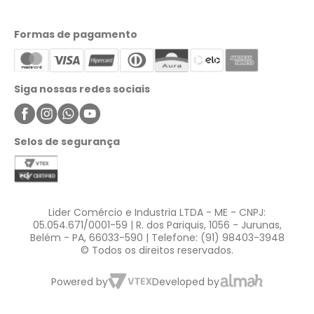
Clínica Líder Saúde
Minha Conta
Meus Pedidos
Formas de pagamento
Meus Favoritos
Central de Atendimento
Siga nossas redes sociais
Selos de segurança
Lider Comércio e Industria LTDA - ME - CNPJ:
05.054.671/0001-59 | R. dos Pariquis, 1056 - Jurunas,
Belém - PA, 66033-590 | Telefone: (91) 98403-3948
© Todos os direitos reservados.
Powered by
Developed by