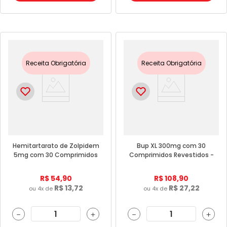
Receita Obrigatória
Receita Obrigatória
Hemitartarato de Zolpidem
Bup XL 300mg com 30
5mg com 30 Comprimidos
Comprimidos Revestidos -
- Eurofarma
Eurofarma
R$
54
,
90
R$
108
,
90
R$
13
,
72
R$
27
,
22
ou
4
x de
ou
4
x de
－
＋
－
＋