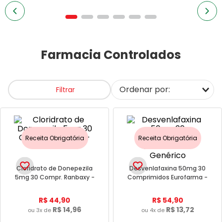
7
º
sorine
8
º
sabonete facial
9
º
bepantol
Farmacia Controlados
10
º
neutrofer
Filtrar
Receita Obrigatória
Receita Obrigatória
Cloridrato de Donepezila
Desvenlafaxina 50mg 30
5mg 30 Compr. Ranbaxy -
Comprimidos Eurofarma -
Genérico
Genérico
R$
44
,
90
R$
54
,
90
R$
14
,
96
R$
13
,
72
ou
3
x de
ou
4
x de