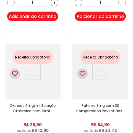
－
＋
－
＋
Adicionar ao carrinho
Adicionar ao carrinho
Receita Obrigatória
Receita Obrigatória
Oxinest 4mg/ml Solução
Rahime 8mg com 30
Oftálmica com 10ml -
Comprimidos Revestidos -
Cristália
Apsen
R$
25
,
90
R$
94
,
90
R$
12
,
95
R$
23
,
72
ou
2
x de
ou
4
x de