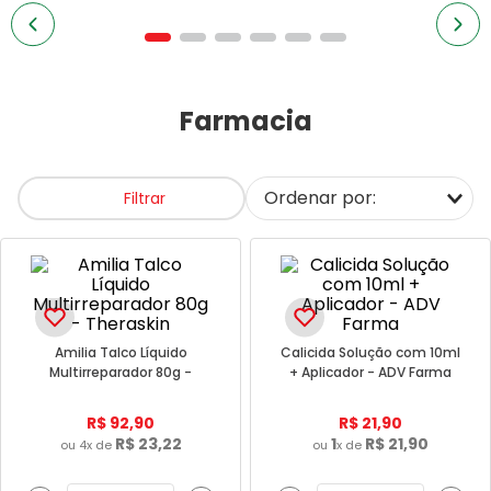
7
º
sabonete facial
8
º
bepantol
9
º
principia
Farmacia
10
º
creamy
Filtrar
Amilia Talco Líquido
Calicida Solução com 10ml
Multirreparador 80g -
+ Aplicador - ADV Farma
Theraskin
R$
92
,
90
R$
21
,
90
R$
23
,
22
1
R$
21
,
90
ou
4
x de
ou
x de