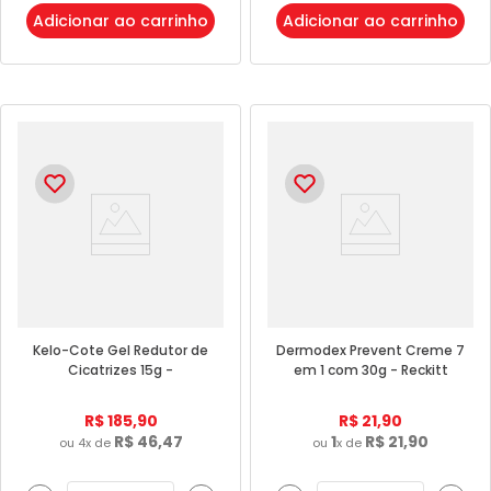
Adicionar ao carrinho
Adicionar ao carrinho
Kelo-Cote Gel Redutor de
Dermodex Prevent Creme 7
Cicatrizes 15g -
em 1 com 30g - Reckitt
Farmoquímica
Benckiser
R$
185
,
90
R$
21
,
90
R$
46
,
47
1
R$
21
,
90
ou
4
x de
ou
x de