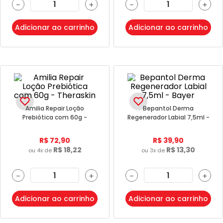
－
＋
－
＋
Adicionar ao carrinho
Adicionar ao carrinho
Amilia Repair Loção
Bepantol Derma
Prebiótica com 60g -
Regenerador Labial 7,5ml -
Theraskin
Bayer
R$
72
,
90
R$
39
,
90
R$
18
,
22
R$
13
,
30
ou
4
x de
ou
3
x de
－
＋
－
＋
Adicionar ao carrinho
Adicionar ao carrinho