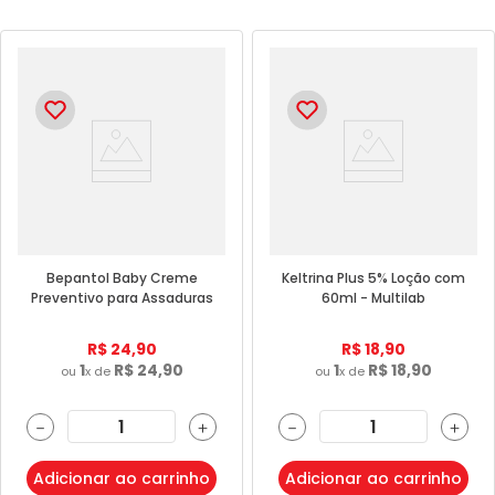
Bepantol Baby Creme
Keltrina Plus 5% Loção com
Preventivo para Assaduras
60ml - Multilab
30g - Bayer
R$
24
,
90
R$
18
,
90
1
R$
24
,
90
1
R$
18
,
90
ou
x de
ou
x de
－
＋
－
＋
Adicionar ao carrinho
Adicionar ao carrinho