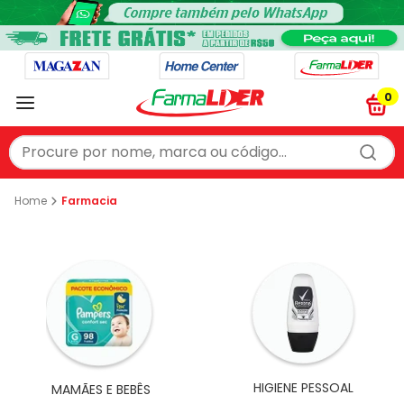
0
Procure por nome, marca ou código...
TERMOS MAIS BUSCADOS
Farmacia
1
º
protetor solar
2
º
vitamina
3
º
fralda
4
º
cerave
5
º
naprix
6
º
sorine
HIGIENE PESSOAL
MAMÃES E BEBÊS