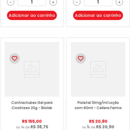
－
＋
－
＋
Adicionar ao carrinho
Adicionar ao carrinho
Contractubex Gel para
Pioletal 10mg/ml Loção
Cicatrizes 20g - Biolab
com 60ml - Cellera Farma
R$
155
,
00
R$
20
,
90
R$
38
,
75
1
R$
20
,
90
ou
4
x de
ou
x de