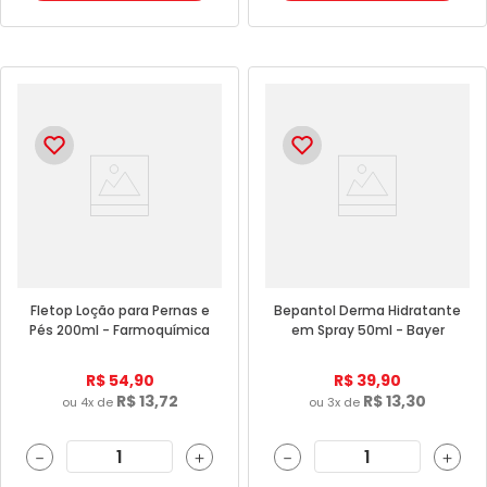
Fletop Loção para Pernas e
Bepantol Derma Hidratante
Pés 200ml - Farmoquímica
em Spray 50ml - Bayer
R$
54
,
90
R$
39
,
90
R$
13
,
72
R$
13
,
30
ou
4
x de
ou
3
x de
－
＋
－
＋