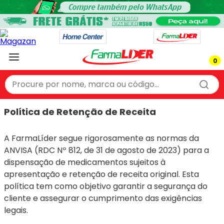
0
Procure por nome, marca ou código...
TERMOS MAIS BUSCADOS
Política de Retenção de Receita
1
º
protetor solar
A FarmaLíder segue rigorosamente as normas da
2
º
fralda
ANVISA (RDC Nº 812, de 31 de agosto de 2023) para a
3
º
cerave
dispensação de medicamentos sujeitos à
4
º
desodorante
apresentação e retenção de receita original. Esta
política tem como objetivo garantir a segurança do
5
º
fitomelito
cliente e assegurar o cumprimento das exigências
6
º
naprix
legais.