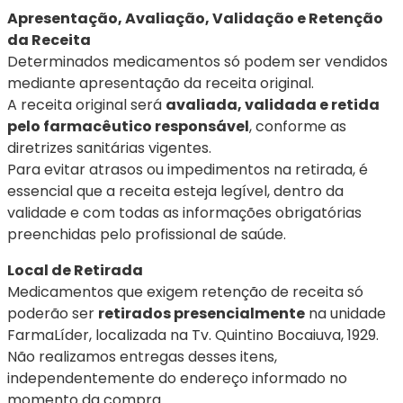
7
º
sorine
Apresentação, Avaliação, Validação e Retenção
8
º
hidratante
da Receita
Determinados medicamentos só podem ser vendidos
9
º
sabonete facial
mediante apresentação da receita original.
10
º
bepantol
A receita original será
avaliada, validada e retida
pelo farmacêutico responsável
, conforme as
diretrizes sanitárias vigentes.
Para evitar atrasos ou impedimentos na retirada, é
essencial que a receita esteja legível, dentro da
validade e com todas as informações obrigatórias
preenchidas pelo profissional de saúde.
Local de Retirada
Medicamentos que exigem retenção de receita só
poderão ser
retirados presencialmente
na unidade
FarmaLíder, localizada na Tv. Quintino Bocaiuva, 1929.
Não realizamos entregas desses itens,
independentemente do endereço informado no
momento da compra.