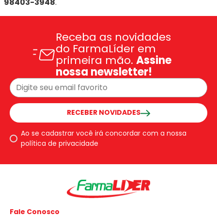
98403-3948
.
Receba as novidades
do FarmaLíder em
primeira mão.
Assine
nossa newsletter!
RECEBER NOVIDADES
Ao se cadastrar você irá concordar com a nossa
política de privacidade
Fale Conosco