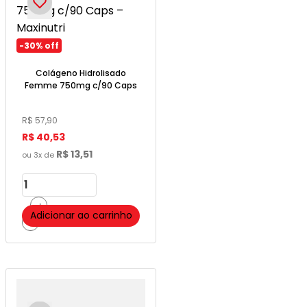
-
30%
off
Colágeno Hidrolisado
Femme 750mg c/90 Caps
– Maxinutri
R$
57
,
90
R$
40
,
53
R$
13
,
51
ou
3
x de
＋
Adicionar ao carrinho
－