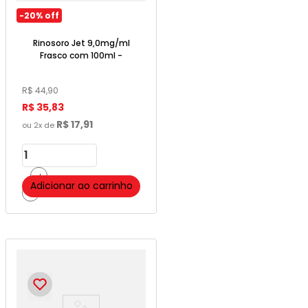
-
20%
off
Rinosoro Jet 9,0mg/ml
Frasco com 100ml -
Mantercorp
R$
44
,
90
R$
35
,
83
R$
17
,
91
ou
2
x de
＋
Adicionar ao carrinho
－