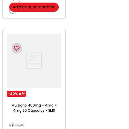
＋
Adicionar ao carrinho
－
-
20%
off
Multigrip 400mg + 4mg +
4mg 20 Cápsulas - EMS
R$
24
,
90