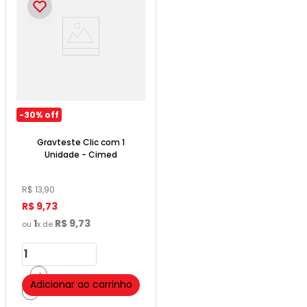
-
30%
off
Gravteste Clic com 1
Unidade - Cimed
R$
13
,
90
R$
9
,
73
1
R$
9
,
73
ou
x de
＋
Adicionar ao carrinho
－