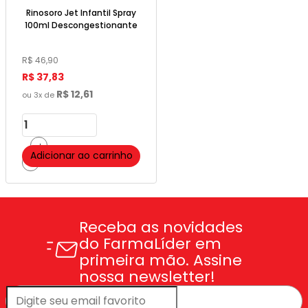
Rinosoro Jet Infantil Spray
100ml Descongestionante
Nasal - Hypera Pharma
R$
46
,
90
R$
37
,
83
R$
12
,
61
ou
3
x de
＋
Adicionar ao carrinho
－
Receba as novidades
do FarmaLíder em
primeira mão.
Assine
nossa newsletter!