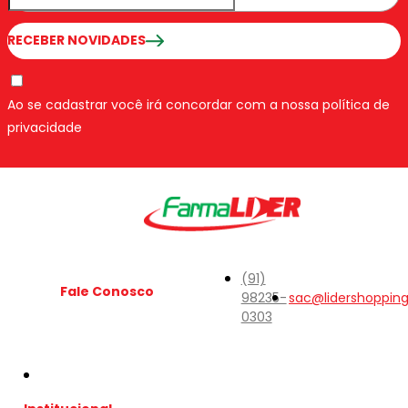
RECEBER NOVIDADES
Ao se cadastrar você irá concordar com a nossa política de
privacidade
(91)
Fale Conosco
98235-
sac@lidershoppin
0303