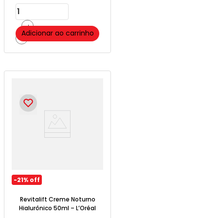
＋
Adicionar ao carrinho
－
-
21%
off
Revitalift Creme Noturno
Hialurônico 50ml – L’Oréal