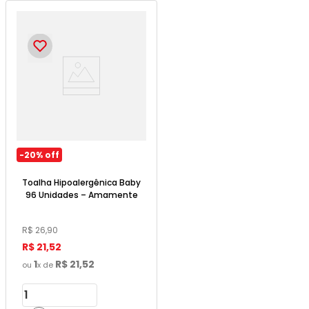
-
20%
off
Toalha Hipoalergênica Baby
96 Unidades – Amamente
R$
26
,
90
R$
21
,
52
1
R$
21
,
52
ou
x de