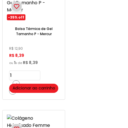
-
35%
off
Bolsa Térmica de Gel
Tamanho P - Mercur
R$
12
,
90
R$
8
,
39
1
R$
8
,
39
ou
x de
＋
Adicionar ao carrinho
－