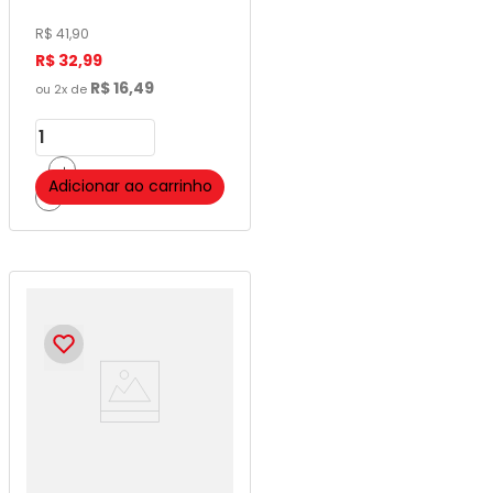
R$
41
,
90
R$
32
,
99
R$
16
,
49
ou
2
x de
＋
Adicionar ao carrinho
－