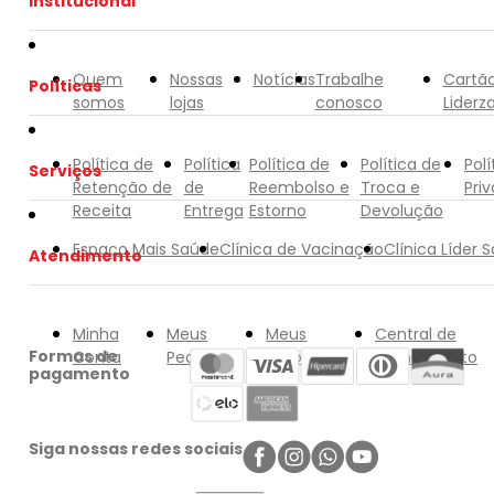
Institucional
Quem
Nossas
Notícias
Trabalhe
Cartã
Políticas
somos
lojas
conosco
Liderz
Política de
Política
Política de
Política de
Polí
Serviços
Retenção de
de
Reembolso e
Troca e
Pri
Receita
Entrega
Estorno
Devolução
Espaço Mais Saúde
Clínica de Vacinação
Clínica Líder 
Atendimento
Minha
Meus
Meus
Central de
Formas de
Conta
Pedidos
Favoritos
Atendimento
pagamento
Siga nossas redes sociais