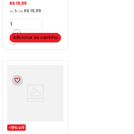
R$
19
,
99
1
R$
19
,
99
ou
x de
＋
Adicionar ao carrinho
－
-
19%
off