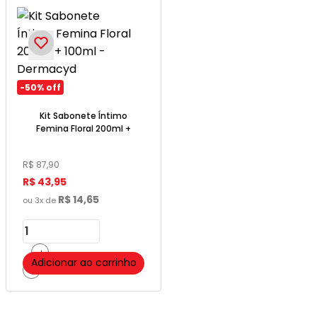
-
50%
off
Kit Sabonete Íntimo
Femina Floral 200ml +
100ml - Dermacyd
R$
87
,
90
R$
43
,
95
R$
14
,
65
ou
3
x de
＋
Adicionar ao carrinho
－