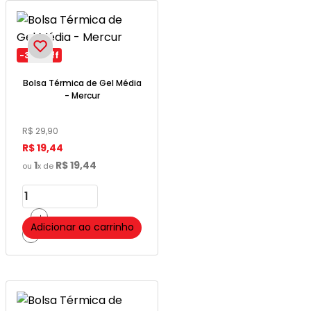
-
35%
off
Bolsa Térmica de Gel Média
- Mercur
R$
29
,
90
R$
19
,
44
1
R$
19
,
44
ou
x de
＋
Adicionar ao carrinho
－