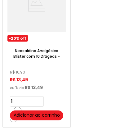
-
20%
off
Neosaldina Analgésico
Blíster com 10 Drágeas -
Takeda Pharma
R$
16
,
90
R$
13
,
49
1
R$
13
,
49
ou
x de
＋
Adicionar ao carrinho
－