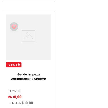
-
23%
off
Gel de limpeza
Antibacteriano Uniform
Matte 150g - Garnier
R$
25
,
90
R$
19
,
99
1
R$
19
,
99
ou
x de