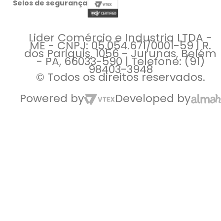
Selos de segurança
Lider Comércio e Industria LTDA -
ME - CNPJ: 05.054.671/0001-59 | R.
dos Pariquis, 1056 - Jurunas, Belém
- PA, 66033-590 | Telefone: (91)
98403-3948
© Todos os direitos reservados.
Powered by
Developed by