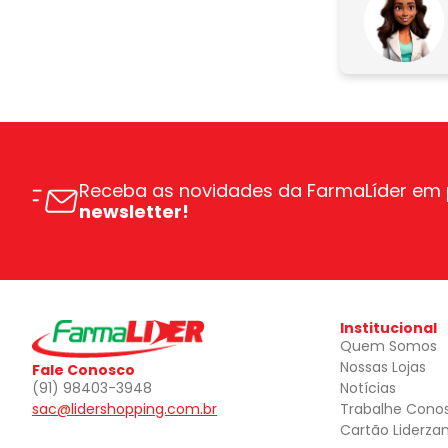
Receba as novidades da FarmaLíder em 
newsletter!
Institucional
Quem Somos
Nossas Lojas
Fale Conosco
(91) 98403-3948
Notícias
sac@lidershopping.com.br
Trabalhe Cono
Cartão Liderza