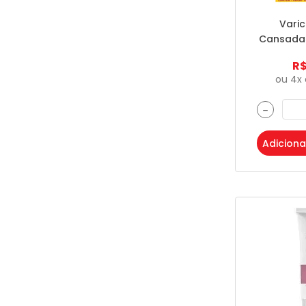
Principia
Varic
Hypera Pharma
Cansada
EUROFARMA
+ Refil 
R
THERASKIN
ou
4
x
Kenvue
－
ISDIN
Adiciona