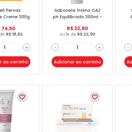
ell Pernas
Sabonete Íntimo OAZ
s Creme 300g
pH Equilibrado 300ml -
- Farmoquímica
Eurofarma
$
74
,
50
R$
22
,
90
 de
R$
18
,
62
ou
1
x de
R$
22
,
90
＋
－
＋
－
r ao carrinho
Adicionar ao carrinho
Ad