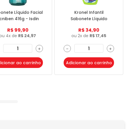
onete Líquido Facial
Kronel Infantil
cniben 416g - Isdin
Sabonete Líquido
250ml - Hebron
R$
99
,
90
R$
34
,
90
ou
4
x de
R$
24
,
97
ou
2
x de
R$
17
,
45
＋
－
＋
icionar ao carrinho
Adicionar ao carrinho