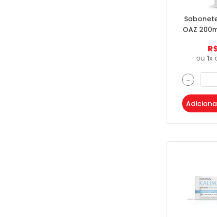
Sabonete
OAZ 200m
R
ou
1
x 
－
Adiciona